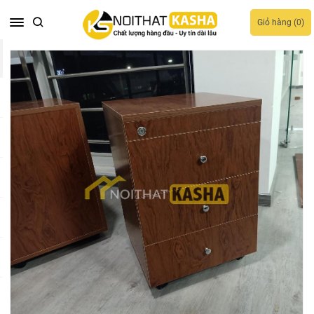
Giỏ hàng (
0
)