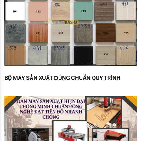
BỘ MÁY SẢN XUẤT ĐÚNG CHUẨN QUY TRÌNH