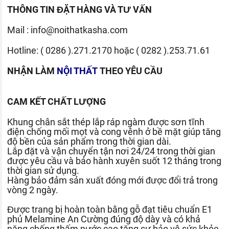
THÔNG TIN ĐẶT HÀNG VÀ TƯ VẤN
Mail :
info@noithatkasha.com
Hotline:
( 0286 ).271.2170
hoặc
( 0282 ).253.71.61
NHẬN LÀM
NỘI THẤT
THEO YÊU CẦU
CAM KẾT CHẤT LƯỢNG
Khung chân sắt thép lắp ráp ngàm được sơn tĩnh
điện chống mối mọt và cong vênh ở bề mặt giúp tăng
độ bền của sản phẩm trong thời gian dài.
Lắp đặt và vận chuyển tận nơi 24/24 trong thời gian
được yêu cầu và bảo hành xuyên suốt 12 tháng trong
thời gian sử dụng.
Hàng bảo đảm sản xuất đóng mới được đổi trả trong
vòng 2 ngày.
Được trang bị hoàn toàn bằng gỗ đạt tiêu chuẩn E1
phủ Melamine An Cường đúng độ dày và có khả
năng chống thấm nước cao tăng sự bảo vệ sức khỏe