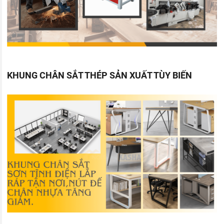
KHUNG CHÂN SẮT THÉP SẢN XUẤT TÙY BIẾN