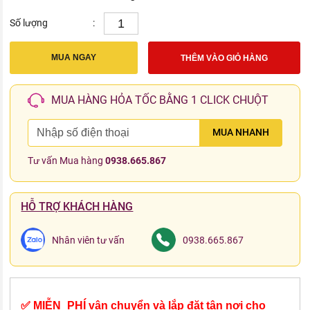
Số lượng
:
MUA NGAY
THÊM VÀO GIỎ HÀNG
MUA HÀNG HỎA TỐC BẰNG 1 CLICK CHUỘT
MUA NHANH
Tư vấn Mua hàng
0938.665.867
HỖ TRỢ KHÁCH HÀNG
Nhân viên tư vấn
0938.665.867
✅ MIỄN_PHÍ vận chuyển và lắp đặt tận nơi cho