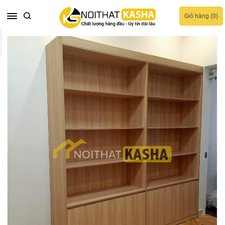
Giỏ hàng (
0
)