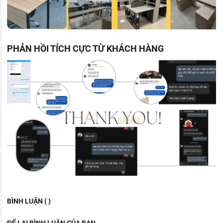
PHẢN HỒI TÍCH CỰC TỪ KHÁCH HÀNG
BÌNH LUẬN ( )
ĐỂ LẠI BÌNH LUẬN CỦA BẠN