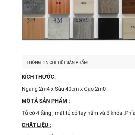
THÔNG TIN CHI TIẾT SẢN PHẨM
KÍCH THƯỚC:
Ngang 2m4 x Sâu 40cm x Cao 2m0
MÔ TẢ SẢN PHẨM :
Tủ có 4 tầng , mặt tủ có tay nắm và ổ khóa .Phí
CHẤT LIỆU :