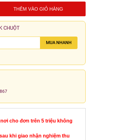
THÊM VÀO GIỎ HÀNG
K CHUỘT
MUA NHANH
.867
nơi cho đơn trên 5 triệu không
sau khi giao nhận nghiệm thu