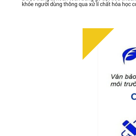
khỏe người dùng thông qua xử lí chất hóa học c