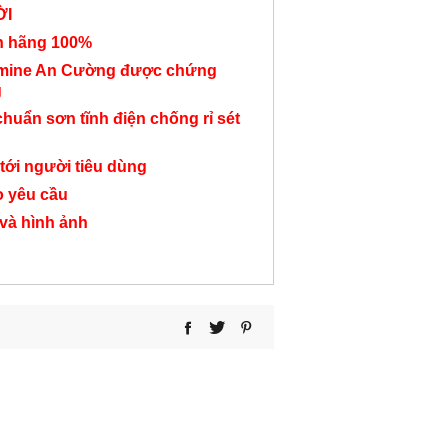
ỜI
nh hãng 100%
amine An Cường được chứng
g
Tủ hồ sơ văn phòng
Tủ hồ sơ liền kệ lớn
Tủ kệ hồ sơ t
chuẩn sơn tĩnh điện chống rỉ sét
trắng TC37
TC62
3 tầng TC
tới người tiêu dùng
3,050,000 đ
7,000,000 đ
3,300,000
o yêu cầu
 và hình ảnh