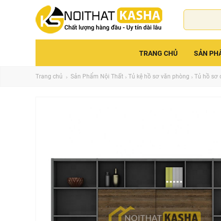
TRANG CHỦ
SẢN PH
Trang chủ
Sản Phẩm Nội Thất
Tủ kệ hồ sơ văn phòng
Tủ hồ sơ 