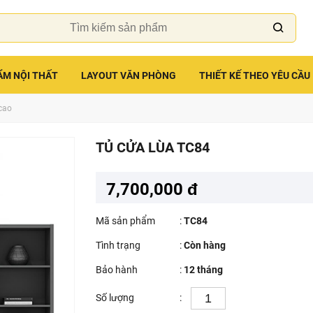
ẨM NỘI THẤT
LAYOUT VĂN PHÒNG
THIẾT KẾ THEO YÊU CẦU
cao
TỦ CỬA LÙA TC84
7,700,000 đ
Mã sản phẩm
:
TC84
Tình trạng
:
Còn hàng
Bảo hành
:
12 tháng
Số lượng
: