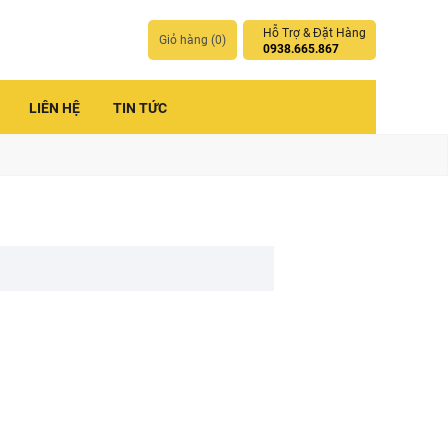
Hỗ Trợ & Đặt Hàng
Giỏ hàng (
0
)
0938.665.867
LIÊN HỆ
TIN TỨC