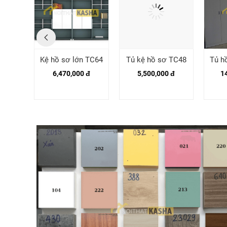
nh cửa
Kệ hồ sơ lớn TC64
Tủ kệ hồ sơ TC48
Tủ h
1
6,470,000 đ
5,500,000 đ
1
 đ