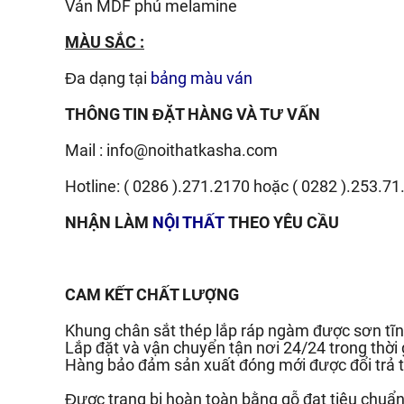
Ván
MDF phủ melamine
MÀU SẮC :
Đa dạng tại
bảng màu ván
THÔNG TIN ĐẶT HÀNG VÀ TƯ VẤN
Mail :
info@noithatkasha.com
Hotline:
( 0286 ).271.2170
hoặc
( 0282 ).253.71
NHẬN LÀM
NỘI THẤT
THEO YÊU CẦU
CAM KẾT CHẤT LƯỢNG
Khung chân sắt thép lắp ráp ngàm được sơn tĩn
Lắp đặt và vận chuyển tận nơi 24/24 trong thời
Hàng bảo đảm sản xuất đóng mới được đổi trả t
Được trang bị hoàn toàn bằng gỗ đạt tiêu chu