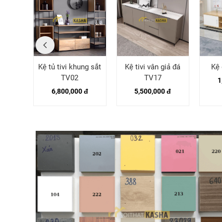
V14
Kệ tủ tivi khung sắt
Kệ tivi vân giả đá
Kệ 
TV02
TV17
 đ
1
6,800,000 đ
5,500,000 đ