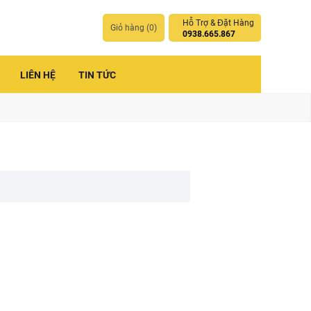
Hỗ Trợ & Đặt Hàng
Giỏ hàng (
0
)
0938.665.867
LIÊN HỆ
TIN TỨC