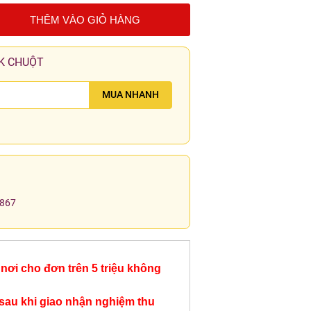
THÊM VÀO GIỎ HÀNG
K CHUỘT
MUA NHANH
.867
nơi cho đơn trên 5 triệu không
sau khi giao nhận nghiệm thu