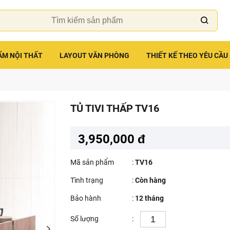
ẨM NỘI THẤT
LAYOUT VĂN PHÒNG
THIẾT KẾ THEO YÊU CẦU
TỦ TIVI THẤP TV16
3,950,000 đ
Mã sản phẩm
:
TV16
Tình trạng
:
Còn hàng
Bảo hành
:
12 tháng
Số lượng
: