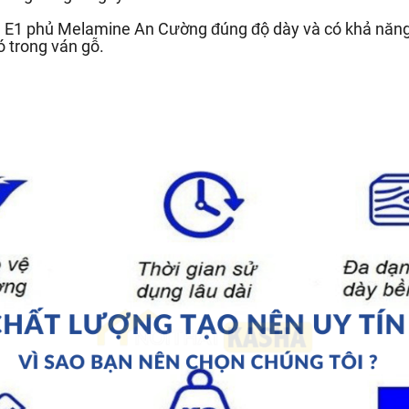
ẩn E1 phủ Melamine An Cường đúng độ dày và có khả năn
ó trong ván gỗ.