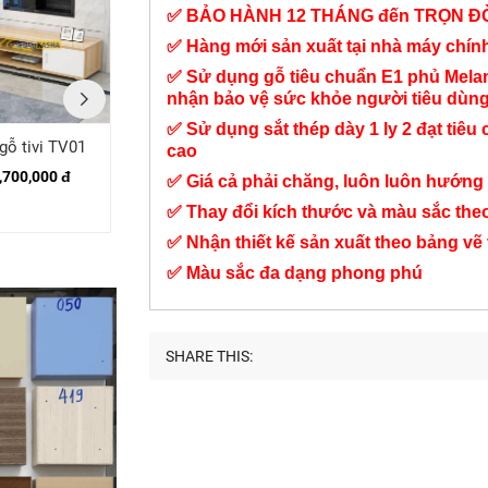
✅ BẢO HÀNH 12 THÁNG đến TRỌN Đ
✅ Hàng mới sản xuất tại nhà máy chí
✅ Sử dụng gỗ tiêu chuẩn E1 phủ Mel
nhận bảo vệ sức khỏe người tiêu dùn
✅ Sử dụng sắt thép dày 1 ly 2 đạt tiêu 
gỗ tivi TV01
Tủ kệ tivi TV05
Tủ Tivi TV11
cao
,700,000 đ
Liên hệ
4,200,000 đ
✅ Giá cả phải chăng, luôn luôn hướng 
✅ Thay đổi kích thước và màu sắc the
✅ Nhận thiết kế sản xuất theo bảng vẽ
✅ Màu sắc đa dạng phong phú
SHARE THIS: