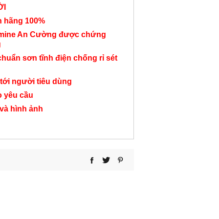
ỜI
nh hãng 100%
amine An Cường được chứng
g
chuẩn sơn tĩnh điện chống rỉ sét
Kệ tivi 2 hộc tủ gỗ
Kệ tivi gỗ TV04
Tủ TiVi TV
TV06
2,200,000 đ
2,750,000
tới người tiêu dùng
1,900,000 đ
o yêu cầu
 và hình ảnh