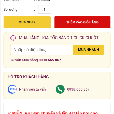
Số lượng
:
MUA NGAY
THÊM VÀO GIỎ HÀNG
MUA HÀNG HỎA TỐC BẰNG 1 CLICK CHUỘT
MUA NHANH
Tư vấn Mua hàng
0938.665.867
HỖ TRỢ KHÁCH HÀNG
Nhân viên tư vấn
0938.665.867
✅ MIỄN_PHÍ vận chuyển và lắp đặt tận nơi cho