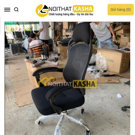
Giỏ hàng (
0
)