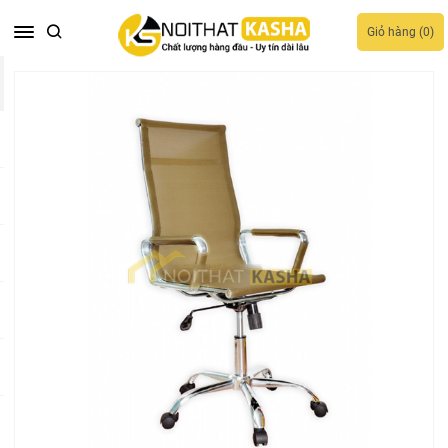
Giỏ hàng (
0
)