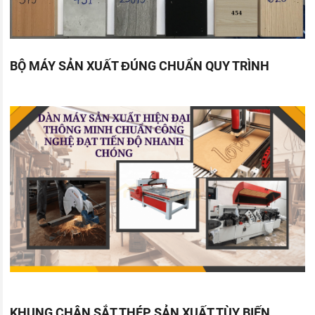
BỘ MÁY SẢN XUẤT ĐÚNG CHUẨN QUY TRÌNH
KHUNG CHÂN SẮT THÉP SẢN XUẤT TÙY BIẾN