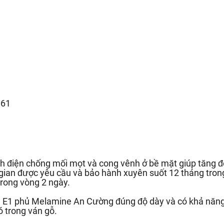
.61
h điện chống mối mọt và cong vênh ở bề mặt giúp tăng độ
 gian được yêu cầu và bảo hành xuyên suốt 12 tháng trong
rong vòng 2 ngày.
ẩn E1 phủ Melamine An Cường đúng độ dày và có khả năn
ó trong ván gỗ.