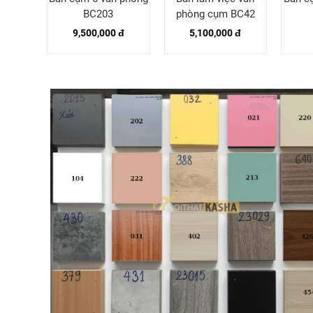
62
BC203
phòng cụm BC42
 đ
9,500,000 đ
5,100,000 đ