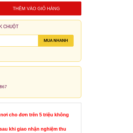
THÊM VÀO GIỎ HÀNG
K CHUỘT
MUA NHANH
.867
nơi cho đơn trên 5 triệu không
sau khi giao nhận nghiệm thu
Bàn làm việc cụm 4
Bàn cụm văn phòng 3
Bàn làm việc 