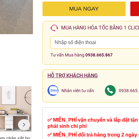
MUA NGAY
MUA HÀNG HỎA TỐC BẰNG 1 CLIC
Tư vấn Mua hàng
0938.665.867
HỖ TRỢ KHÁCH HÀNG
Nhân viên tư vấn
0938.665
✅ MIỄN_PHÍ vận chuyển và lắp đặt tận 
phát sinh chi phí
✅ MIỄN_PHÍ đổi trả hàng trong 2 ngày 
ụm chân sắt bo
Bàn làm việc chân
Bàn Làm Việc Cụm 7