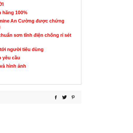
ỜI
chỗ có hộc tủ BC33
người liên kết BC199
BC74
nh hãng 100%
6,950,000 đ
19,500,000 đ
8,750,000
amine An Cường được chứng
g
chuẩn sơn tĩnh điện chống rỉ sét
tới người tiêu dùng
o yêu cầu
 và hình ảnh