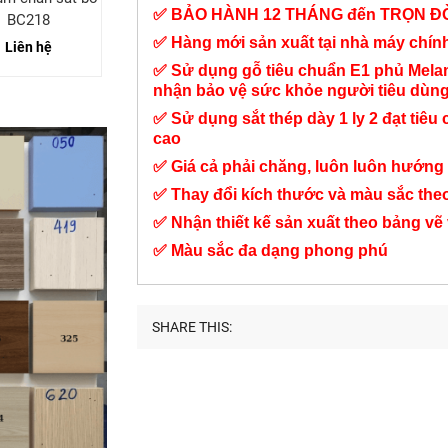
✅ BẢO HÀNH 12 THÁNG đến TRỌN Đ
BC218
chéo cụm 6 BC117
Chỗ BC118
✅ Hàng mới sản xuất tại nhà máy chí
Liên hệ
7,650,000 đ
6,200,000 đ
✅ Sử dụng gỗ tiêu chuẩn E1 phủ Mel
nhận bảo vệ sức khỏe người tiêu dùn
✅ Sử dụng sắt thép dày 1 ly 2 đạt tiêu 
cao
✅ Giá cả phải chăng, luôn luôn hướng 
✅ Thay đổi kích thước và màu sắc the
✅ Nhận thiết kế sản xuất theo bảng vẽ
✅ Màu sắc đa dạng phong phú
SHARE THIS: