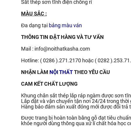
Sắt thép sơn tĩnh điện chống rỉ
MÀU SẮC :
Đa dạng tại
bảng màu ván
THÔNG TIN ĐẶT HÀNG VÀ TƯ VẤN
Mail :
info@noithatkasha.com
Hotline:
( 0286 ).271.2170
hoặc
( 0282 ).253.71
NHẬN LÀM
NỘI THẤT
THEO YÊU CẦU
CAM KẾT CHẤT LƯỢNG
Khung chân sắt thép lắp ráp ngàm được sơn tĩn
Lắp đặt và vận chuyển tận nơi 24/24 trong thời
Hàng bảo đảm sản xuất đóng mới được đổi trả t
Được trang bị hoàn toàn bằng gỗ đạt tiêu chu
khỏe người dùng thông qua xử lí chất hóa học c