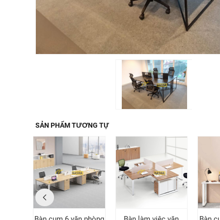
SẢN PHẨM TƯƠNG TỰ
 cụm 3
Bàn cụm 6 văn phòng
Bàn làm việc văn
Bàn c