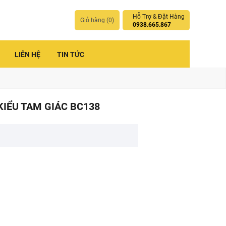
Hỗ Trợ & Đặt Hàng
Giỏ hàng (
0
)
0938.665.867
LIÊN HỆ
TIN TỨC
KIỂU TAM GIÁC BC138