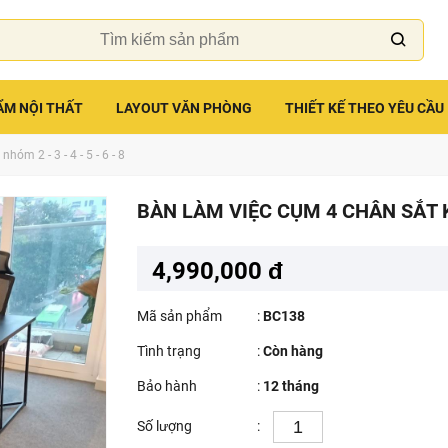
ẨM NỘI THẤT
LAYOUT VĂN PHÒNG
THIẾT KẾ THEO YÊU CẦU
hóm 2 - 3 - 4 - 5 - 6 - 8
BÀN LÀM VIỆC CỤM 4 CHÂN SẮT 
4,990,000 đ
Mã sản phẩm
:
BC138
Tình trạng
:
Còn hàng
Bảo hành
:
12 tháng
Số lượng
: