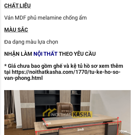
CHẤT LIỆU
Ván
MDF phủ melamine chống ẩm
MÀU SẮC
Đa dạng màu lựa chọn
NHẬN LÀM
NỘI THẤT
THEO YÊU CẦU
* Giá chưa bao gồm ghế và kệ tủ hồ sơ xem thêm
tại
https://noithatkasha.com/1770/tu-ke-ho-so-
van-phong.html