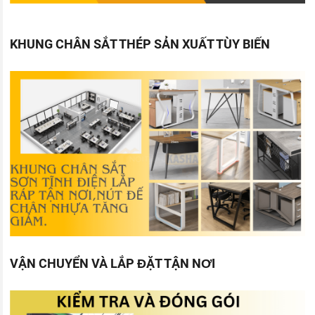
KHUNG CHÂN SẮT THÉP SẢN XUẤT TÙY BIẾN
VẬN CHUYỂN VÀ LẮP ĐẶT TẬN NƠI