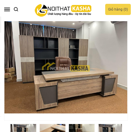
Giỏ hàng (
0
)