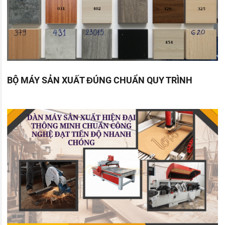
BỘ MÁY SẢN XUẤT ĐÚNG CHUẨN QUY TRÌNH