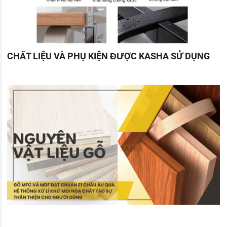
CHẤT LIỆU VÀ PHỤ KIỆN ĐƯỢC KASHA SỬ DỤNG