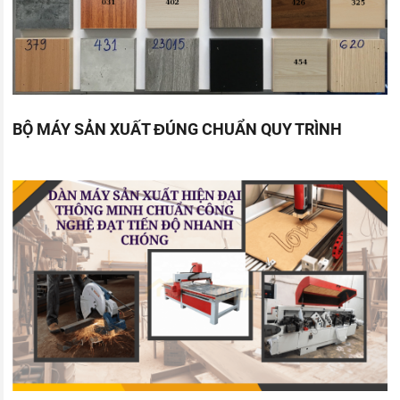
BỘ MÁY SẢN XUẤT ĐÚNG CHUẨN QUY TRÌNH