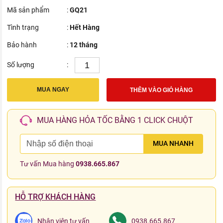
Mã sản phẩm
:
GQ21
Tình trạng
:
Hết Hàng
Bảo hành
:
12 tháng
Số lượng
:
MUA NGAY
THÊM VÀO GIỎ HÀNG
MUA HÀNG HỎA TỐC BẰNG 1 CLICK CHUỘT
MUA NHANH
Tư vấn Mua hàng
0938.665.867
HỖ TRỢ KHÁCH HÀNG
Nhân viên tư vấn
0938.665.867