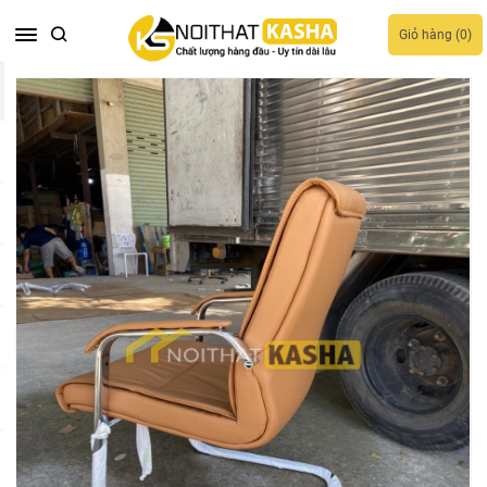
Giỏ hàng (
0
)