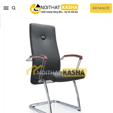
Giỏ hàng (
0
)