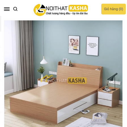
Giỏ hàng (
0
)