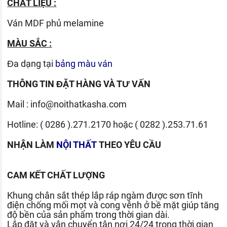
CHẤT LIỆU :
Ván
MDF phủ melamine
MÀU SẮC :
Đa dạng tại
bảng màu ván
THÔNG TIN ĐẶT HÀNG VÀ TƯ VẤN
Mail :
info@noithatkasha.com
Hotline:
( 0286 ).271.2170
hoặc
( 0282 ).253.71.61
NHẬN LÀM
NỘI THẤT
THEO YÊU CẦU
CAM KẾT CHẤT LƯỢNG
Khung chân sắt thép lắp ráp ngàm được sơn tĩnh
điện chống mối mọt và cong vênh ở bề mặt giúp tăng
độ bền của sản phẩm trong thời gian dài.
Lắp đặt và vận chuyển tận nơi 24/24 trong thời gian