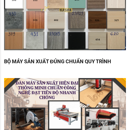
BỘ MÁY SẢN XUẤT ĐÚNG CHUẨN QUY TRÌNH