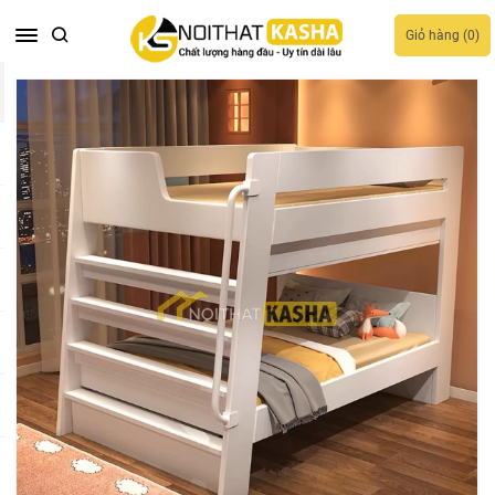
Giỏ hàng (
0
)