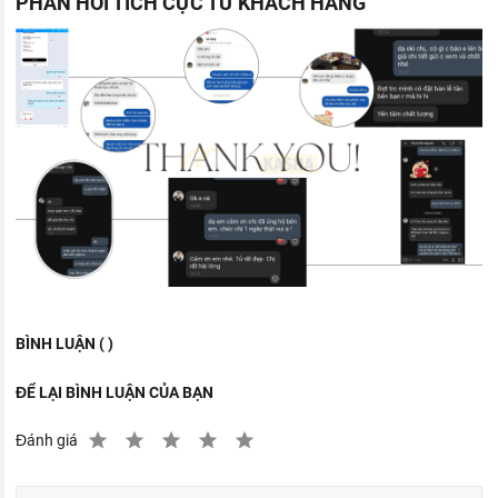
PHẢN HỒI TÍCH CỰC TỪ KHÁCH HÀNG
BÌNH LUẬN ( )
ĐỂ LẠI BÌNH LUẬN CỦA BẠN
Đánh giá