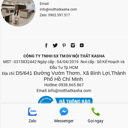
Email:
info@noithatkasha.com
Zalo: 0902.597.517
CÔNG TY TNHH SX TM DV NỘI THẤT KASHA
MST : 0315832442 Ngày cấp : 04/04/2019 .Nơi cấp : Sở Kế Hoạch và
Đầu Tư Tp.HCM
D5/641 Đường Vườn Thơm, Xã Bình Lợi,Thành
Địa chỉ:
Phố Hồ Chí Minh
Hotline: 0938.665.867
Email:
info@noithatkasha.com
Zalo
Messenger
Gọi ngay
Bản quyền 2026 Nội Thất Kasha