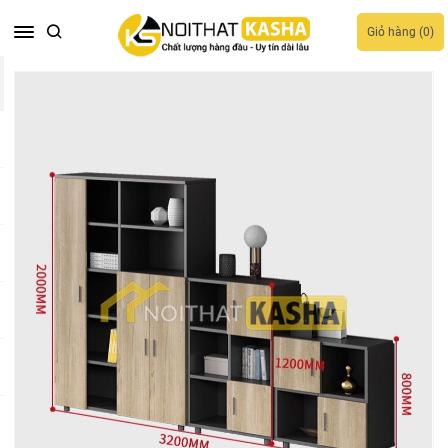
Giỏ hàng (
0
)