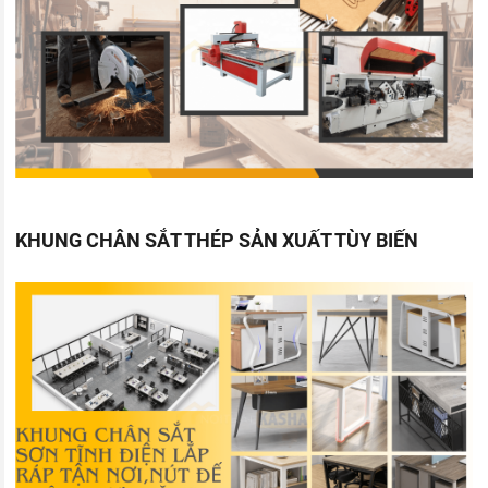
KHUNG CHÂN SẮT THÉP SẢN XUẤT TÙY BIẾN