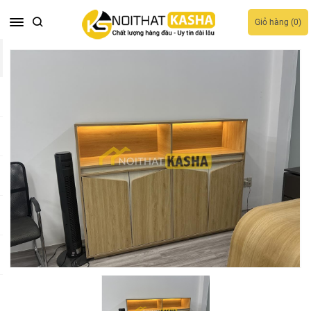
Giỏ hàng (
0
)