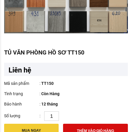
TỦ VĂN PHÒNG HỒ SƠ TT150
Liên hệ
Mã sản phẩm
:
TT150
Tình trạng
:
Còn Hàng
Bảo hành
:
12 tháng
Số lượng
:
MUA NGAY
THÊM VÀO GIỎ HÀNG