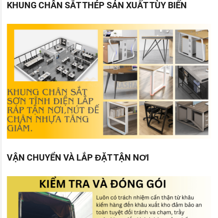
KHUNG CHÂN SẮT THÉP SẢN XUẤT TÙY BIẾN
VẬN CHUYỂN VÀ LẮP ĐẶT TẬN NƠI