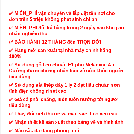
✅ MIỄN_PHÍ vận chuyển và lắp đặt tận nơi cho
đơn trên 5 triệu không phát sinh chi phí
✅ MIỄN_PHÍ đổi trả hàng trong 2 ngày sau khi giao
nhận nghiệm thu
✅ BẢO HÀNH 12 THÁNG đến TRỌN ĐỜI
✅ Hàng mới sản xuất tại nhà máy chính hãng
100%
✅ Sử dụng gỗ tiêu chuẩn E1 phủ Melamine An
Cường được chứng nhận bảo vệ sức khỏe người
tiêu dùng
✅ Sử dụng sắt thép dày 1 ly 2 đạt tiêu chuẩn sơn
tĩnh điện chống rỉ sét cao
✅ Giá cả phải chăng, luôn luôn hướng tới người
tiêu dùng
✅ Thay đổi kích thước và màu sắc theo yêu cầu
✅ Nhận thiết kế sản xuất theo bảng vẽ và hình ảnh
✅ Màu sắc đa dạng phong phú