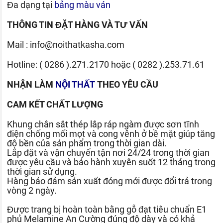
Đa dạng tại
bảng màu ván
THÔNG TIN ĐẶT HÀNG VÀ TƯ VẤN
Mail :
info@noithatkasha.com
Hotline:
( 0286 ).271.2170
hoặc
( 0282 ).253.71.61
NHẬN LÀM
NỘI THẤT
THEO YÊU CẦU
CAM KẾT CHẤT LƯỢNG
Khung chân sắt thép lắp ráp ngàm được sơn tĩnh
điện chống mối mọt và cong vênh ở bề mặt giúp tăng
độ bền của sản phẩm trong thời gian dài.
Lắp đặt và vận chuyển tận nơi 24/24 trong thời gian
được yêu cầu và bảo hành xuyên suốt 12 tháng trong
thời gian sử dụng.
Hàng bảo đảm sản xuất đóng mới được đổi trả trong
vòng 2 ngày.
Được trang bị hoàn toàn bằng gỗ đạt tiêu chuẩn E1
phủ Melamine An Cường đúng độ dày và có khả