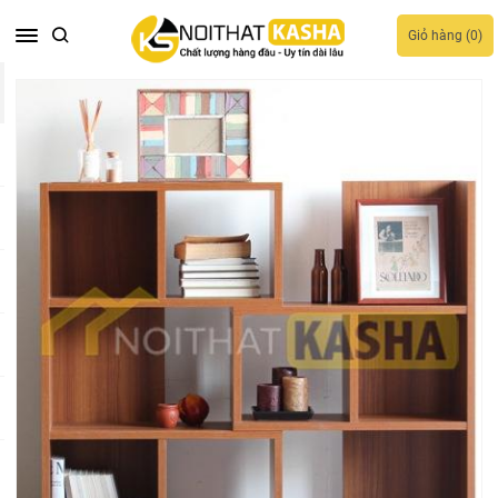
Giỏ hàng (
0
)