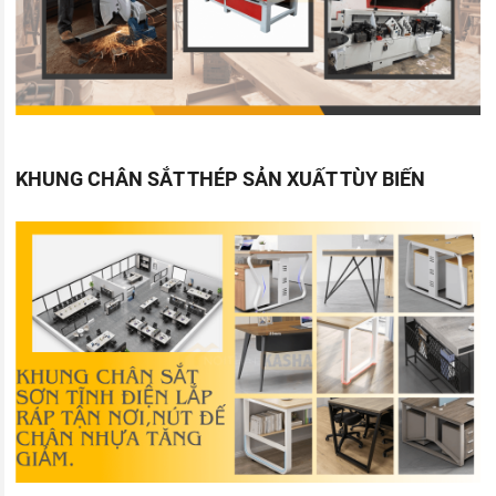
KHUNG CHÂN SẮT THÉP SẢN XUẤT TÙY BIẾN