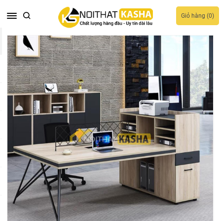
Giỏ hàng (
0
)