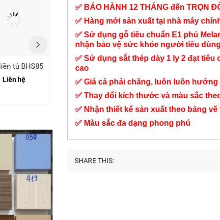
✅ BẢO HÀNH 12 THÁNG đến TRỌN Đ
✅ Hàng mới sản xuất tại nhà máy chí
✅ Sử dụng gỗ tiêu chuẩn E1 phủ Mel
nhận bảo vệ sức khỏe người tiêu dùn
✅ Sử dụng sắt thép dày 1 ly 2 đạt tiêu 
liền tủ BHS85
Bàn học sinh đẹp
Bàn học liền kệ sách
cao
BHS33
BHS16
Liên hệ
✅ Giá cả phải chăng, luôn luôn hướng 
2,600,000 đ
1,750,000 đ
✅ Thay đổi kích thước và màu sắc the
✅ Nhận thiết kế sản xuất theo bảng vẽ
✅ Màu sắc đa dạng phong phú
SHARE THIS: