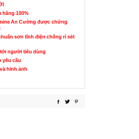
ỜI
nh hãng 100%
amine An Cường được chứng
g
chuẩn sơn tĩnh điện chống rỉ sét
Bàn học sinh 2 chỗ
Bàn gỗ học sinh
Bàn học sinh k
ngồi BHS52
BHS82
kệ sách BH
tới người tiêu dùng
9,350,000 đ
Liên hệ
2,750,000
o yêu cầu
 và hình ảnh