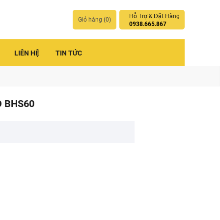
Hỗ Trợ & Đặt Hàng
Giỏ hàng (
0
)
0938.665.867
LIÊN HỆ
TIN TỨC
O BHS60