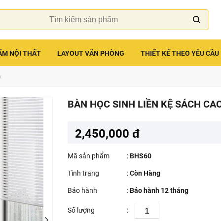
ẨM NỘI THẤT
LAYOUT VĂN PHÒNG
THIẾT KẾ THEO YÊU CẦU
h
BÀN HỌC SINH LIỀN KỆ SÁCH CA
2,450,000 đ
Mã sản phẩm
:
BHS60
Tình trạng
:
Còn Hàng
Bảo hành
:
Bảo hành 12 tháng
Số lượng
: