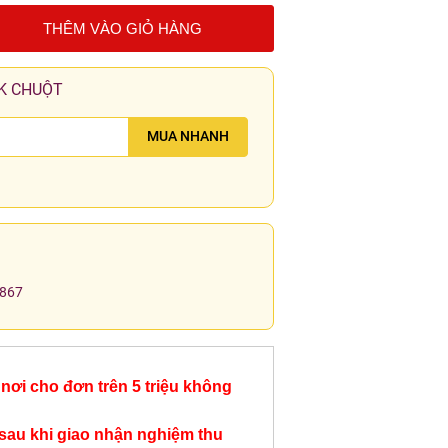
THÊM VÀO GIỎ HÀNG
K CHUỘT
MUA NHANH
.867
nơi cho đơn trên 5 triệu không
sau khi giao nhận nghiệm thu