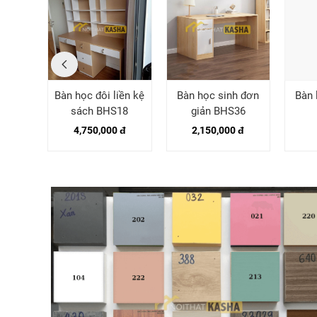
iền kệ
Bàn học đôi liền kệ
Bàn học sinh đơn
Bàn 
HS47
sách BHS18
giản BHS36
 đ
4,750,000 đ
2,150,000 đ