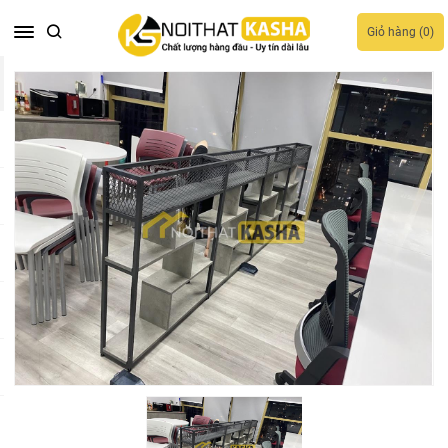
Giỏ hàng (
0
)