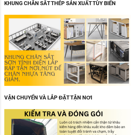
KHUNG CHÂN SẮT THÉP SẢN XUẤT TÙY BIẾN
VẬN CHUYỂN VÀ LẮP ĐẶT TẬN NƠI