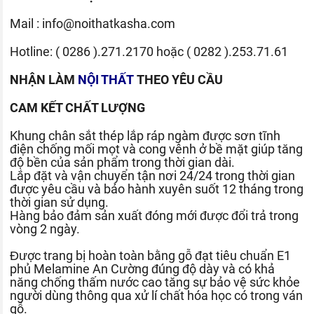
Mail :
info@noithatkasha.com
Hotline:
( 0286 ).271.2170
hoặc
( 0282 ).253.71.61
NHẬN LÀM
NỘI THẤT
THEO YÊU CẦU
CAM KẾT CHẤT LƯỢNG
Khung chân sắt thép lắp ráp ngàm được sơn tĩnh
điện chống mối mọt và cong vênh ở bề mặt giúp tăng
độ bền của sản phẩm trong thời gian dài.
Lắp đặt và vận chuyển tận nơi 24/24 trong thời gian
được yêu cầu và bảo hành xuyên suốt 12 tháng trong
thời gian sử dụng.
Hàng bảo đảm sản xuất đóng mới được đổi trả trong
vòng 2 ngày.
Được trang bị hoàn toàn bằng gỗ đạt tiêu chuẩn E1
phủ Melamine An Cường đúng độ dày và có khả
năng chống thấm nước cao tăng sự bảo vệ sức khỏe
người dùng thông qua xử lí chất hóa học có trong ván
gỗ.