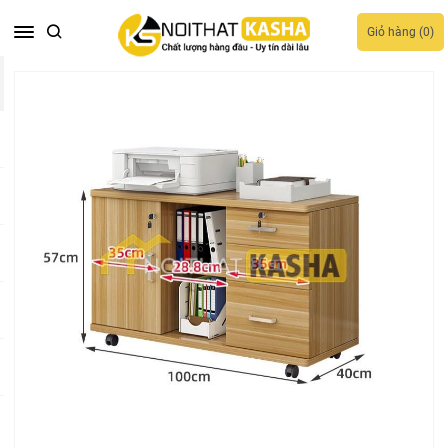
Giỏ hàng (
0
)