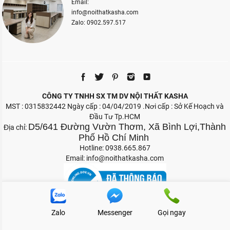
Email:
info@noithatkasha.com
Zalo: 0902.597.517
CÔNG TY TNHH SX TM DV NỘI THẤT KASHA
MST : 0315832442 Ngày cấp : 04/04/2019 .Nơi cấp : Sở Kế Hoạch và
Đầu Tư Tp.HCM
D5/641 Đường Vườn Thơm, Xã Bình Lợi,Thành
Địa chỉ:
Phố Hồ Chí Minh
Hotline: 0938.665.867
Email:
info@noithatkasha.com
Zalo
Messenger
Gọi ngay
Bản quyền 2026 Nội Thất Kasha