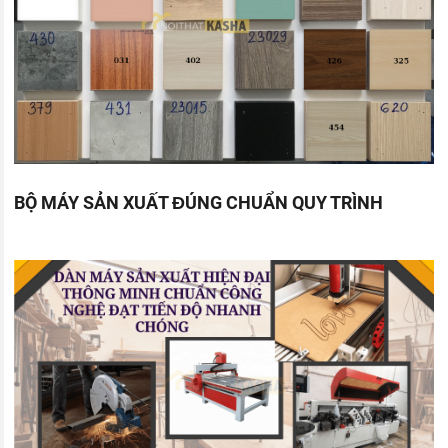
BỘ MÁY SẢN XUẤT ĐÚNG CHUẨN QUY TRÌNH