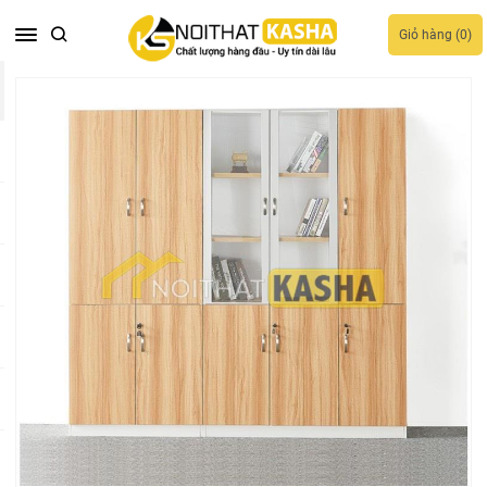
Giỏ hàng (
0
)