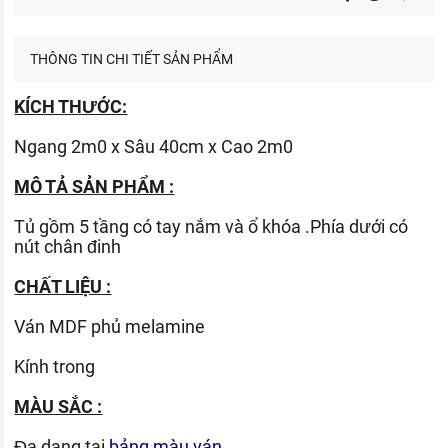
THÔNG TIN CHI TIẾT SẢN PHẨM
KÍCH THƯỚC:
Ngang 2m0 x Sâu 40cm x Cao 2m0
MÔ TẢ SẢN PHẨM :
Tủ gồm 5 tầng có tay nắm và ổ khóa .Phía dưới có
nút chân đinh
CHẤT LIỆU :
Ván
MDF phủ melamine
Kính trong
MÀU SẮC :
Đa dạng tại
bảng màu ván