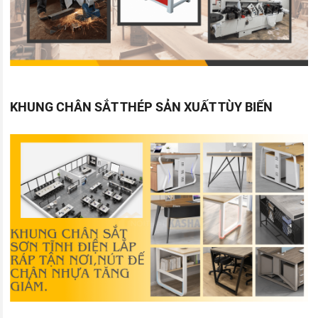
KHUNG CHÂN SẮT THÉP SẢN XUẤT TÙY BIẾN