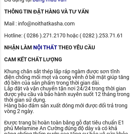
THÔNG TIN ĐẶT HÀNG VÀ TƯ VẤN
Mail :
info@noithatkasha.com
Hotline:
( 0286 ).271.2170
hoặc
( 0282 ).253.71.61
NHẬN LÀM
NỘI THẤT
THEO YÊU CẦU
CAM KẾT CHẤT LƯỢNG
Khung chân sắt thép lắp ráp ngàm được sơn tĩnh
điện chống mối mọt và cong vênh ở bề mặt giúp tăng
độ bền của sản phẩm trong thời gian dài.
Lắp đặt và vận chuyển tận nơi 24/24 trong thời gian
được yêu cầu và bảo hành xuyên suốt 12 tháng trong
thời gian sử dụng.
Hàng bảo đảm sản xuất đóng mới được đổi trả trong
vòng 2 ngày.
Được trang bị hoàn toàn bằng gỗ đạt tiêu chuẩn E1
phủ Melamine An Cường đúng độ dày và có khả
năng chống thấm nước cao tăng sự bảo vệ sức khỏe