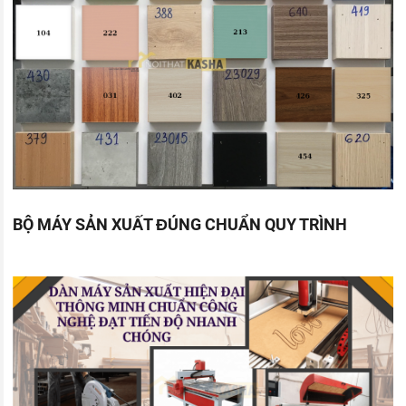
BỘ MÁY SẢN XUẤT ĐÚNG CHUẨN QUY TRÌNH