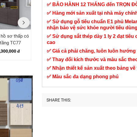
✅ BẢO HÀNH 12 THÁNG đến TRỌN Đ
✅ Hàng mới sản xuất tại nhà máy chí
✅ Sử dụng gỗ tiêu chuẩn E1 phủ Mel
nhận bảo vệ sức khỏe người tiêu dùn
 hồ sơ thấp có
Tủ hồ sơ cầu thang
Tủ hồ sơ liền kệ
✅ Sử dụng sắt thép dày 1 ly 2 đạt tiêu 
cao
 tầng TC77
TC134
TC74
✅ Giá cả phải chăng, luôn luôn hướng 
,300,000 đ
Liên hệ
12,800,000 đ
✅ Thay đổi kích thước và màu sắc the
✅ Nhận thiết kế sản xuất theo bảng vẽ
✅ Màu sắc đa dạng phong phú
SHARE THIS: