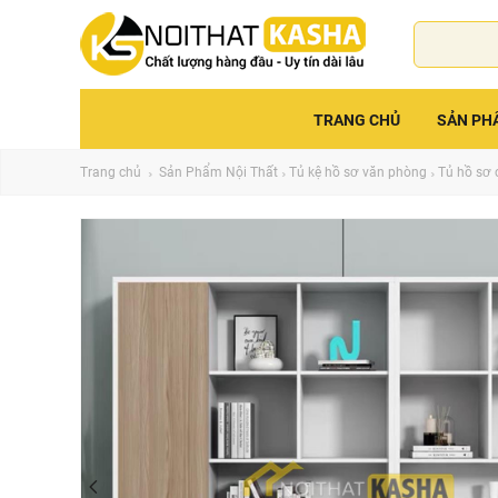
TRANG CHỦ
SẢN PH
Trang chủ
Sản Phẩm Nội Thất
Tủ kệ hồ sơ văn phòng
Tủ hồ sơ 