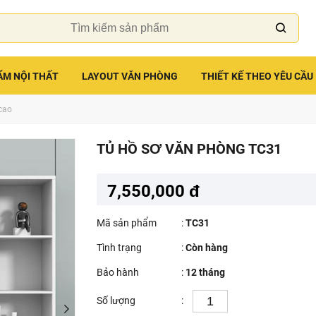
ẨM NỘI THẤT
LAYOUT VĂN PHÒNG
THIẾT KẾ THEO YÊU CẦU
cao
TỦ HỒ SƠ VĂN PHÒNG TC31
7,550,000 đ
Mã sản phẩm
:
TC31
Tình trạng
:
Còn hàng
Bảo hành
:
12 tháng
Số lượng
: