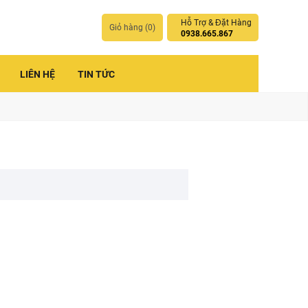
Hỗ Trợ & Đặt Hàng
Giỏ hàng (
0
)
0938.665.867
LIÊN HỆ
TIN TỨC