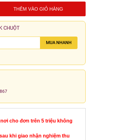
THÊM VÀO GIỎ HÀNG
K CHUỘT
MUA NHANH
.867
nơi cho đơn trên 5 triệu không
sau khi giao nhận nghiệm thu