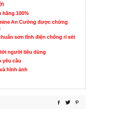
ỜI
nh hãng 100%
amine An Cường được chứng
g
Khung kệ sắt tủ hồ
Tủ hồ sơ 4 tầng TC14
Tủ kệ hồ sơ l
chuẩn sơn tĩnh điện chống rỉ sét
sơ TC52
nắm dài T
2,000,000 đ
tới người tiêu dùng
8,050,000 đ
7,500,000
o yêu cầu
 và hình ảnh