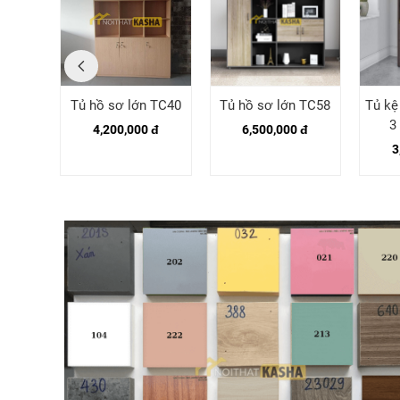
C03
Tủ hồ sơ lớn TC40
Tủ hồ sơ lớn TC58
Tủ kệ
3
 đ
4,200,000 đ
6,500,000 đ
3