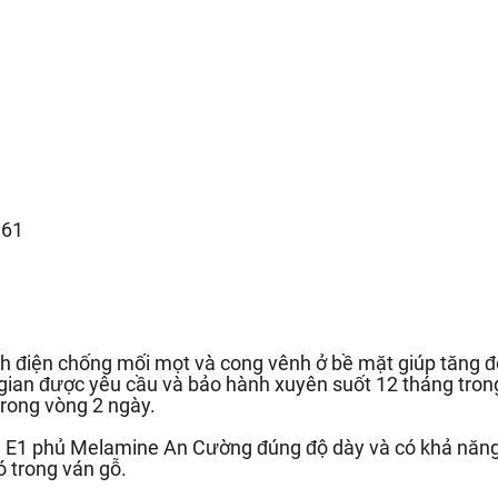
.61
h điện chống mối mọt và cong vênh ở bề mặt giúp tăng độ
 gian được yêu cầu và bảo hành xuyên suốt 12 tháng trong
rong vòng 2 ngày.
ẩn E1 phủ Melamine An Cường đúng độ dày và có khả năn
ó trong ván gỗ.