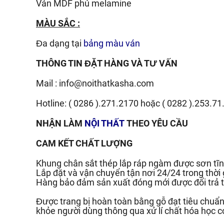
Ván
MDF phủ melamine
MÀU SẮC :
Đa dạng tại
bảng màu ván
THÔNG TIN ĐẶT HÀNG VÀ TƯ VẤN
Mail :
info@noithatkasha.com
Hotline:
( 0286 ).271.2170
hoặc
( 0282 ).253.71
NHẬN LÀM
NỘI THẤT
THEO YÊU CẦU
CAM KẾT CHẤT LƯỢNG
Khung chân sắt thép lắp ráp ngàm được sơn tĩn
Lắp đặt và vận chuyển tận nơi 24/24 trong thời
Hàng bảo đảm sản xuất đóng mới được đổi trả t
Được trang bị hoàn toàn bằng gỗ đạt tiêu chu
khỏe người dùng thông qua xử lí chất hóa học c