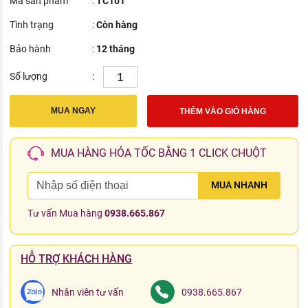
Mã sản phẩm
:
TC101
Tình trạng
:
Còn hàng
Bảo hành
:
12 tháng
Số lượng
:
MUA NGAY
THÊM VÀO GIỎ HÀNG
MUA HÀNG HỎA TỐC BẰNG 1 CLICK CHUỘT
MUA NHANH
Tư vấn Mua hàng
0938.665.867
HỖ TRỢ KHÁCH HÀNG
Nhân viên tư vấn
0938.665.867