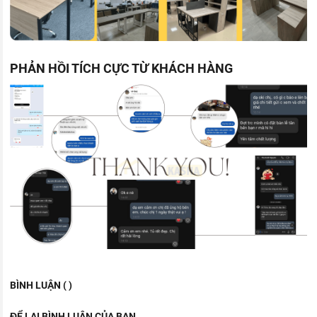
PHẢN HỒI TÍCH CỰC TỪ KHÁCH HÀNG
BÌNH LUẬN ( )
ĐỂ LẠI BÌNH LUẬN CỦA BẠN