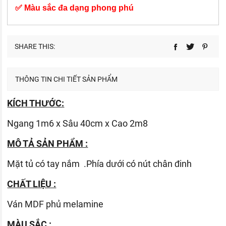
✅ Màu sắc đa dạng phong phú
SHARE THIS:
THÔNG TIN CHI TIẾT SẢN PHẨM
KÍCH THƯỚC:
Ngang 1m6 x Sâu 40cm x Cao 2m8
MÔ TẢ SẢN PHẨM :
Mặt tủ có tay nắm .Phía dưới có nút chân đinh
CHẤT LIỆU :
Ván
MDF phủ melamine
MÀU SẮC :