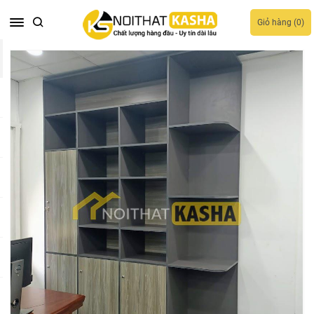
Giỏ hàng (
0
)