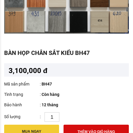
BÀN HỌP CHÂN SẮT KIỂU BH47
3,100,000 đ
Mã sản phẩm
:
BH47
Tình trạng
:
Còn hàng
Bảo hành
:
12 tháng
Số lượng
:
MUA NGAY
THÊM VÀO GIỎ HÀNG