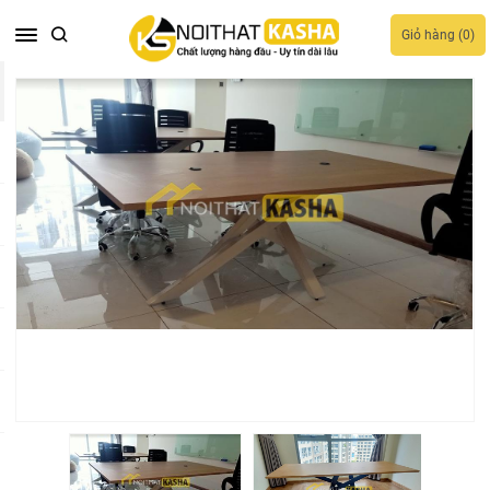
Giỏ hàng (
0
)