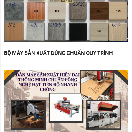
BỘ MÁY SẢN XUẤT ĐÚNG CHUẨN QUY TRÌNH