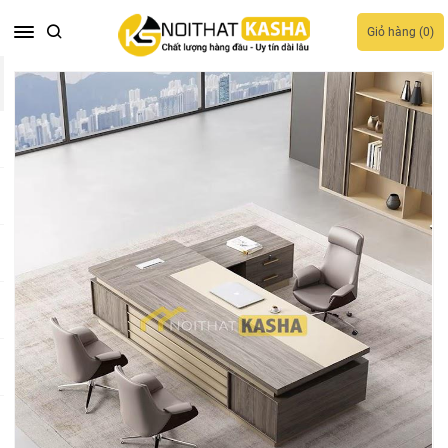
Giỏ hàng (
0
)