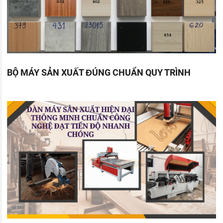
BỘ MÁY SẢN XUẤT ĐÚNG CHUẨN QUY TRÌNH