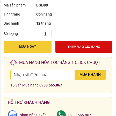
Mã sản phẩm
:
BGĐ99
Tình trạng
:
Còn hàng
Bảo hành
:
12 tháng
Số lượng
:
MUA NGAY
THÊM VÀO GIỎ HÀNG
MUA HÀNG HỎA TỐC BẰNG 1 CLICK CHUỘT
MUA NHANH
Tư vấn Mua hàng
0938.665.867
HỖ TRỢ KHÁCH HÀNG
Nhân viên tư vấn
0938.665.867