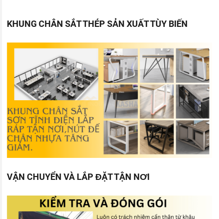
KHUNG CHÂN SẮT THÉP SẢN XUẤT TÙY BIẾN
VẬN CHUYỂN VÀ LẮP ĐẶT TẬN NƠI