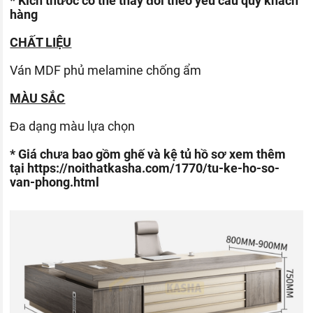
* Kích thước có thể thay đổi theo yêu cầu quý khách
hàng
CHẤT LIỆU
Ván
MDF phủ melamine chống ẩm
MÀU SẮC
Đa dạng màu lựa chọn
* Giá chưa bao gồm ghế và kệ tủ hồ sơ xem thêm
tại
https://noithatkasha.com/1770/tu-ke-ho-so-
van-phong.html