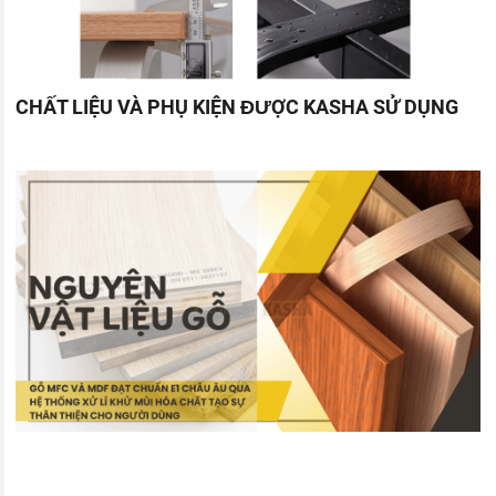
CHẤT LIỆU VÀ PHỤ KIỆN ĐƯỢC KASHA SỬ DỤNG