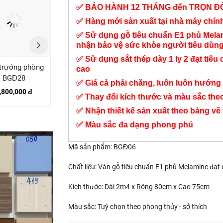
✅ BẢO HÀNH 12 THÁNG đến TRỌN Đ
✅ Hàng mới sản xuất tại nhà máy chí
✅ Sử dụng gỗ tiêu chuẩn E1 phủ Mel
nhận bảo vệ sức khỏe người tiêu dùn
✅ Sử dụng sắt thép dày 1 ly 2 đạt tiêu 
trưởng phòng
Bộ bàn giám đốc hiện
Bàn giám đốc văn
cao
BGĐ28
đại BGĐ79
phòng BGĐ93
✅ Giá cả phải chăng, luôn luôn hướng 
,800,000 đ
8,900,000 đ
8,700,000 đ
✅ Thay đổi kích thước và màu sắc the
✅ Nhận thiết kế sản xuất theo bảng vẽ
✅ Màu sắc đa dạng phong phú
Mã sản phẩm: BGĐ06
Chất liệu: Ván gỗ tiêu chuẩn E1 phủ Melamine đạt
Kích thước: Dài 2m4 x Rộng 80cm x Cao 75cm
Màu sắc: Tuỳ chọn theo phong thủy - sở thích