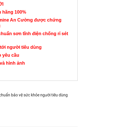
ỜI
nh hãng 100%
amine An Cường được chứng
g
chuẩn sơn tĩnh điện chống rỉ sét
Bàn giám đốc quản lí
Bàn giám đốc chân
Bàn làm việc q
BGĐ102
sắt có kệ BGĐ72
BGĐ89
tới người tiêu dùng
6,950,000 đ
5,900,000 đ
5,300,000
o yêu cầu
 và hình ảnh
 chuẩn bảo vệ sức khỏe người tiêu dùng