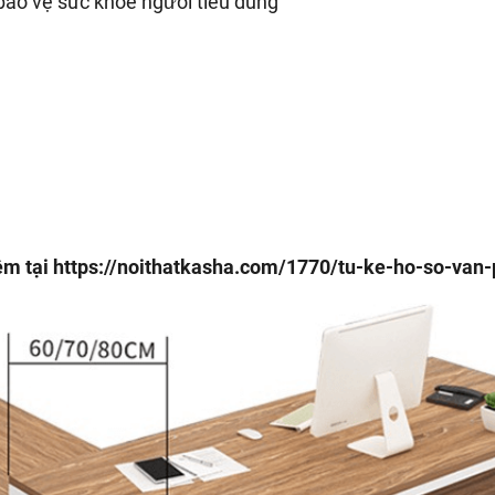
bảo vệ sức khỏe người tiêu dùng
êm tại
https://noithatkasha.com/1770/tu-ke-ho-so-van