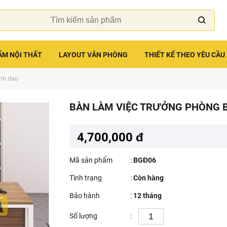
ẨM NỘI THẤT
LAYOUT VĂN PHÒNG
THIẾT KẾ THEO YÊU CẦU
ãnh đạo
BÀN LÀM VIỆC TRƯỞNG PHÒNG 
4,700,000 đ
Mã sản phẩm
:
BGĐ06
Tình trạng
:
Còn hàng
Bảo hành
:
12 tháng
Số lượng
: