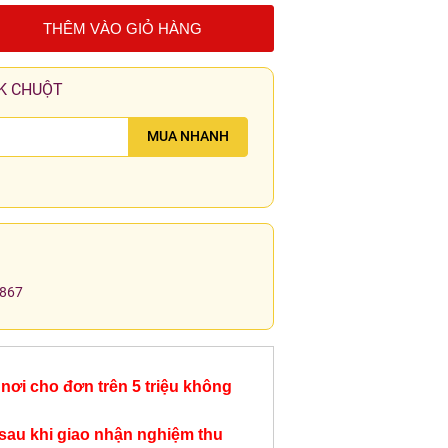
THÊM VÀO GIỎ HÀNG
K CHUỘT
MUA NHANH
.867
nơi cho đơn trên 5 triệu không
sau khi giao nhận nghiệm thu