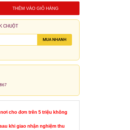
THÊM VÀO GIỎ HÀNG
K CHUỘT
MUA NHANH
.867
nơi cho đơn trên 5 triệu không
sau khi giao nhận nghiệm thu