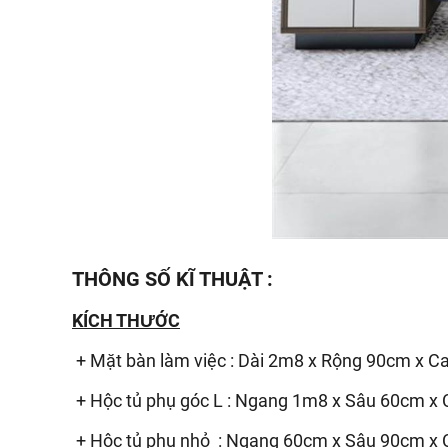
THÔNG SỐ KĨ THUẬT :
KÍCH THƯỚC
+ Mặt bàn làm việc : Dài 2m8 x Rộng 90cm x 
+ Hộc tủ phụ góc L : Ngang 1m8 x Sâu 60cm x
+ Hộc tủ phụ nhỏ : Ngang 60cm x Sâu 90cm x