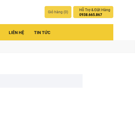
Hỗ Trợ & Đặt Hàng
Giỏ hàng (
0
)
0938.665.867
LIÊN HỆ
TIN TỨC