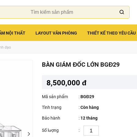
ẨM NỘI THẤT
LAYOUT VĂN PHÒNG
THIẾT KẾ THEO YÊU CẦU
ãnh đạo
BÀN GIÁM ĐỐC LỚN BGĐ29
8,500,000 đ
Mã sản phẩm
:
BGĐ29
Tình trạng
:
Còn hàng
Bảo hành
:
12 tháng
Số lượng
: