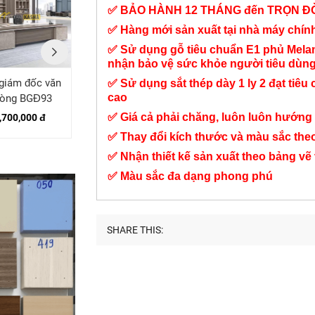
✅ BẢO HÀNH 12 THÁNG đến TRỌN Đ
✅ Hàng mới sản xuất tại nhà máy chí
✅ Sử dụng gỗ tiêu chuẩn E1 phủ Mel
nhận bảo vệ sức khỏe người tiêu dùn
giám đốc văn
Bàn giám đốc BGĐ20
Bàn làm việc quản lý
✅ Sử dụng sắt thép dày 1 ly 2 đạt tiêu 
cao
òng BGĐ93
BGĐ106
4,500,000 đ
✅ Giá cả phải chăng, luôn luôn hướng 
,700,000 đ
7,500,000 đ
✅ Thay đổi kích thước và màu sắc the
✅ Nhận thiết kế sản xuất theo bảng vẽ
✅ Màu sắc đa dạng phong phú
SHARE THIS: