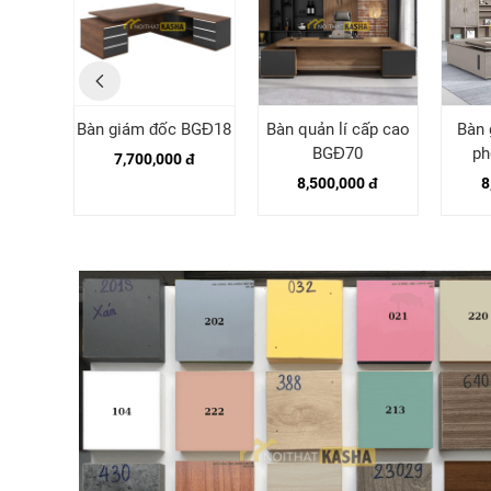
c văn
Bàn giám đốc BGĐ18
Bàn quản lí cấp cao
Bàn 
Đ85
BGĐ70
ph
7,700,000 đ
 đ
8,500,000 đ
8