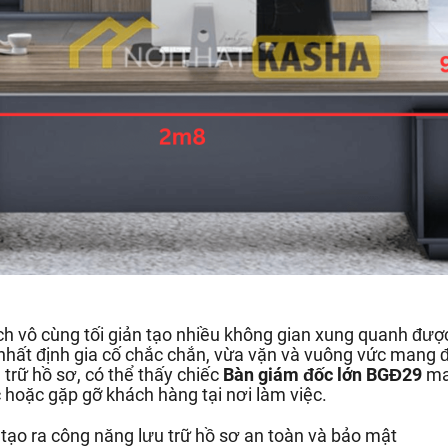
 vô cùng tối giản tạo nhiều không gian xung quanh đượ
nhất định gia cố chắc chắn, vừa vặn và vuông vức mang 
 trữ hồ sơ, có thể thấy chiếc
Bàn giám đốc lớn BGĐ29
man
 hoặc gặp gỡ khách hàng tại nơi làm việc.
 tạo ra công năng lưu trữ hồ sơ an toàn và bảo mật