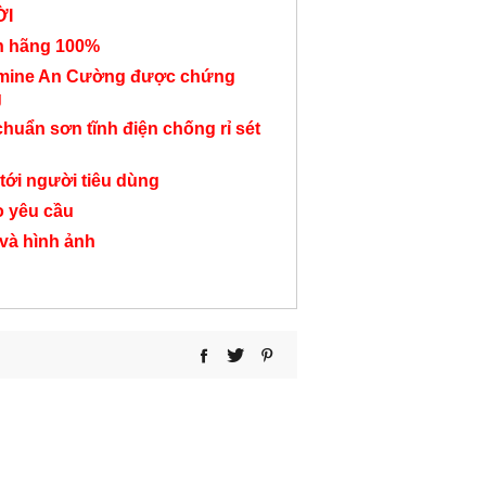
ỜI
nh hãng 100%
amine An Cường được chứng
g
Bàn làm việc quản lý
Bàn trưởng phòng
Bàn giám đố
chuẩn sơn tĩnh điện chống rỉ sét
BGĐ89
kiểu BGĐ02
đẹp BGĐ4
tới người tiêu dùng
5,300,000 đ
3,750,000 đ
8,500,000
o yêu cầu
 và hình ảnh