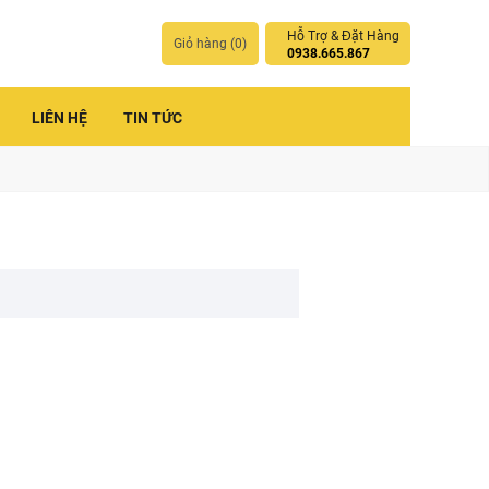
Hỗ Trợ & Đặt Hàng
Giỏ hàng (
0
)
0938.665.867
LIÊN HỆ
TIN TỨC