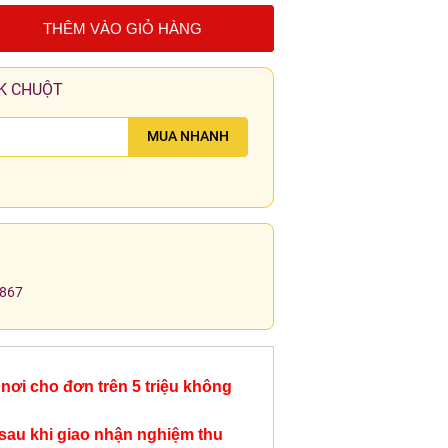
THÊM VÀO GIỎ HÀNG
K CHUỘT
MUA NHANH
.867
nơi cho đơn trên 5 triệu không
sau khi giao nhận nghiệm thu