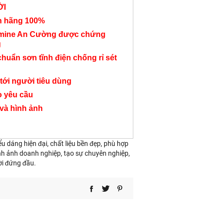
ỜI
nh hãng 100%
amine An Cường được chứng
g
chuẩn sơn tĩnh điện chống rỉ sét
Bàn văn phòng chân
Bàn giám đốc chân
Bàn giám đố
sắt chéo màu xanh
sắt lưới BGĐ61
chữ L mới B
tới người tiêu dùng
BGĐ83
6,500,000 đ
6,400,000
o yêu cầu
5,900,000 đ
 và hình ảnh
u dáng hiện đại, chất liệu bền đẹp, phù hợp
nh ảnh doanh nghiệp, tạo sự chuyên nghiệp,
ời đứng đầu.