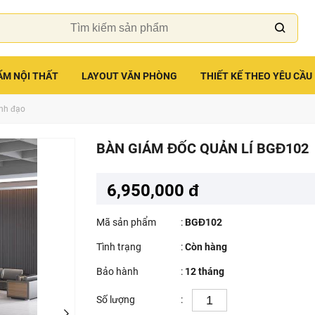
ẨM NỘI THẤT
LAYOUT VĂN PHÒNG
THIẾT KẾ THEO YÊU CẦU
ãnh đạo
BÀN GIÁM ĐỐC QUẢN LÍ BGĐ102
6,950,000 đ
Mã sản phẩm
:
BGĐ102
Tình trạng
:
Còn hàng
Bảo hành
:
12 tháng
Số lượng
: