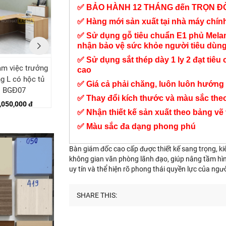
✅ BẢO HÀNH 12 THÁNG đến TRỌN Đ
✅ Hàng mới sản xuất tại nhà máy chí
✅ Sử dụng gỗ tiêu chuẩn E1 phủ Mel
nhận bảo vệ sức khỏe người tiêu dùn
✅ Sử dụng sắt thép dày 1 ly 2 đạt tiêu 
àm việc trưởng
Bàn lãnh đạo văn
Bộ bàn giám đốc hiện
cao
g L có hộc tủ
phòng BGĐ98
đại BGĐ79
✅ Giá cả phải chăng, luôn luôn hướng 
BGĐ07
4,750,000 đ
8,900,000 đ
✅ Thay đổi kích thước và màu sắc the
,050,000 đ
✅ Nhận thiết kế sản xuất theo bảng vẽ
✅ Màu sắc đa dạng phong phú
Bàn giám đốc cao cấp được thiết kế sang trọng, kiể
không gian văn phòng lãnh đạo, giúp nâng tầm hì
uy tín và thể hiện rõ phong thái quyền lực của ngư
SHARE THIS: