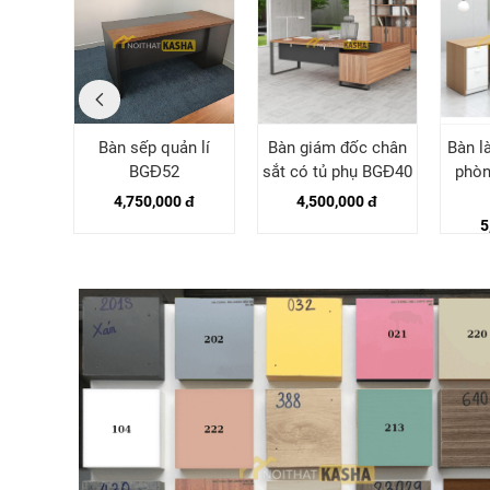
 Royal
Bàn sếp quản lí
Bàn giám đốc chân
Bàn l
31
BGĐ52
sắt có tủ phụ BGĐ40
phòn
 đ
4,750,000 đ
4,500,000 đ
5