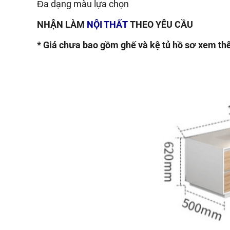
Đa dạng màu lựa chọn
NHẬN LÀM
NỘI THẤT
THEO YÊU CẦU
* Giá chưa bao gồm ghế và kệ tủ hồ sơ xem th